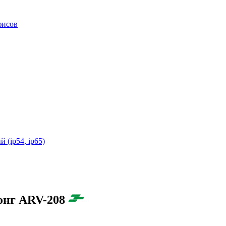
фисов
(ip54, ip65)
онг ARV-208