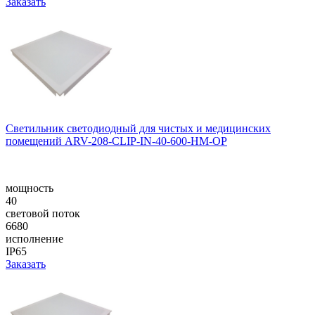
Заказать
Светильник светодиодный для чистых и медицинских
помещений ARV-208-CLIP-IN-40-600-НM-OP
мощность
40
световой поток
6680
исполнение
IP65
Заказать