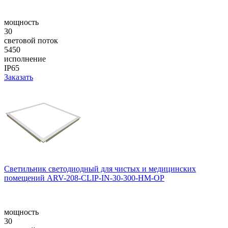
мощность
30
световой поток
5450
исполнение
IP65
Заказать
Светильник светодиодный для чистых и медицинских
помещений ARV-208-CLIP-IN-30-300-НM-OP
мощность
30