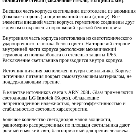
силикатное стекло (закаленное стекло, толщина 4 мм)
.
Внешняя часть корпуса светильника изготовлена из алюминия
(боковые стороны) и оцинкованной стали (днище). Все
элементы внешней части корпуса герметично соединены друг
с другом и окрашены порошковой краской белого цвета.
Внутренняя часть корпуса изготовлена из светотехнического
ударопрочного пластика белого цвета. На торцевой стороне
внутренней части корпуса расположен механический
гермовод из поликарбоната со степенью защиты IP65.
Расключение светильника производится внутри корпуса.
Источник питания расположен внутри светильника. Корпус
источника питания покрыт самозатухающим материалом, не
поддерживающим горение.
В качестве источников света в ARN-208L-Glass применяются
светодиоды
LG Innotek
(Корея), обладающие
непревзойденной надежностью, энергоэффективностью и
стабильностью световых характеристик.
Большое количество светодиодов малой мощности,
равномерно распределенных по площади светильника дают
ровный и мягкий свет, благоприятный для зрения человека.