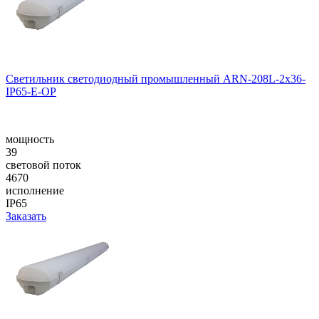
Cветильник cветодиодный промышленный ARN-208L-2x36-
IP65-E-OP
мощность
39
световой поток
4670
исполнение
IP65
Заказать