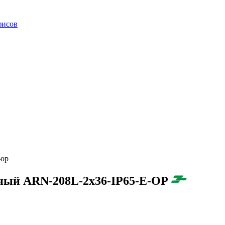
фисов
-op
ный ARN-208L-2x36-IP65-E-OP