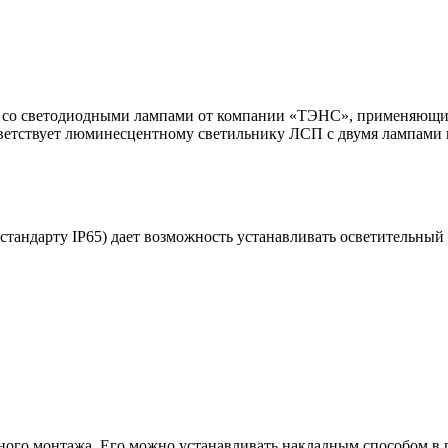
 со светодиодными лампами от компании «ТЭНС», применяющий
етствует люминесцентному светильнику ЛСП с двумя лампами по 
о стандарту IP65) дает возможность устанавливать осветительн
ого монтажа. Его можно устанавливать накладным способом в п