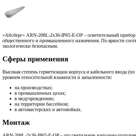
«Айсберг» ARN-208L-2x36-IP65-E-OP – осветительный прибор
общественного и промышленного назначения. По яркости соотв
экологически безопасным.
Сферы применения
Высокая степень герметизации корпуса и кабельного ввода (п
уровнем относительной влажности и запыленности:
на производствах;
в промышленных цехах;
в медучреждениях;
на территории бассейнов;
в автомастерских и автомойках.
Монтаж
ARN-208L-2x36-IP65-E-OP – это светильник напольно-потолочн